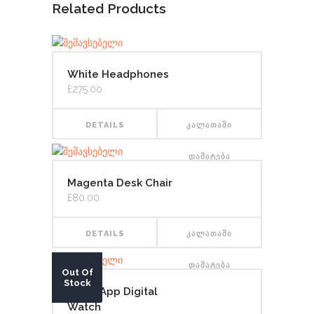
Related Products
White Headphones
£
275.00
DETAILS
ᲙᲐᲚᲐᲗᲐᲨᲘ
ᲓᲐᲛᲐᲢᲔᲑᲐ
Magenta Desk Chair
£
80.00
DETAILS
ᲙᲐᲚᲐᲗᲐᲨᲘ
ᲓᲐᲛᲐᲢᲔᲑᲐ
Out Of
Stock
Silver App Digital
Watch