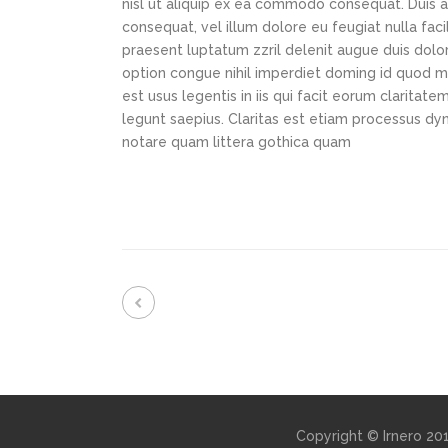
nisl ut aliquip ex ea commodo consequat. Duis au
consequat, vel illum dolore eu feugiat nulla faci
praesent luptatum zzril delenit augue duis dolor
option congue nihil imperdiet doming id quod m
est usus legentis in iis qui facit eorum claritat
legunt saepius. Claritas est etiam processus d
notare quam littera gothica quam
Copyright © Irnero 2