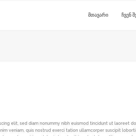
მთავარი
ჩვენ შ
scing elit, sed diam nonummy nibh euismod tincidunt ut laoreet d
im veniam, quis nostrud exerci tation ullamcorper suscipit loborti