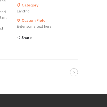
stie
Category
Landing
fend
itam;
Custom Field
Enter some text here
st
Share