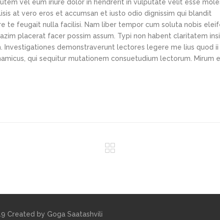
tem vel eum iriure dolor in hendrerit in vulputate velit esse mole
lisis at vero eros et accumsan et iusto odio dignissim qui blandit
e te feugait nulla facilisi. Nam liber tempor cum soluta nobis elei
azim placerat facer possim assum. Typi non habent claritatem ins
em. Investigationes demonstraverunt lectores legere me lius quod ii
ynamicus, qui sequitur mutationem consuetudium lectorum. Mirum e
019 Created by
Goga Saatashvili