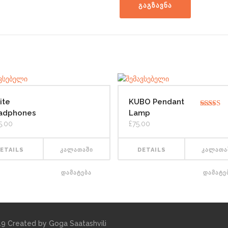
ite
KUBO Pendant
adphones
Lamp
შეფასე
5.00
, 5
5.00
£
75.00
ETAILS
ᲙᲐᲚᲐᲗᲐᲨᲘ
DETAILS
ᲙᲐᲚᲐᲗᲐ
ᲓᲐᲛᲐᲢᲔᲑᲐ
ᲓᲐᲛᲐᲢᲔ
019 Created by
Goga Saatashvili