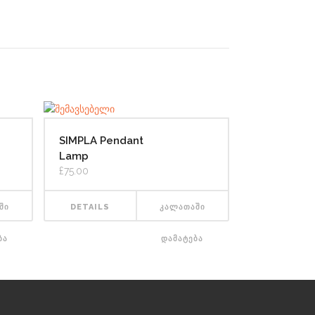
SIMPLA Pendant
Lamp
ბა
-დან
£
75.00
ᲨᲘ
DETAILS
ᲙᲐᲚᲐᲗᲐᲨᲘ
ᲑᲐ
ᲓᲐᲛᲐᲢᲔᲑᲐ