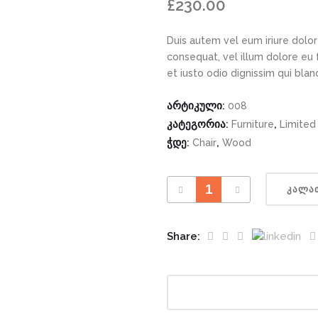
£
230.00
Duis autem vel eum iriure dolor 
consequat, vel illum dolore eu 
et iusto odio dignissim qui bla
არტიკული:
008
კატეგორია:
,
Furniture
Limited 
ჭდე:
,
Chair
Wood
ᲙᲐᲚᲐᲗ
Share: