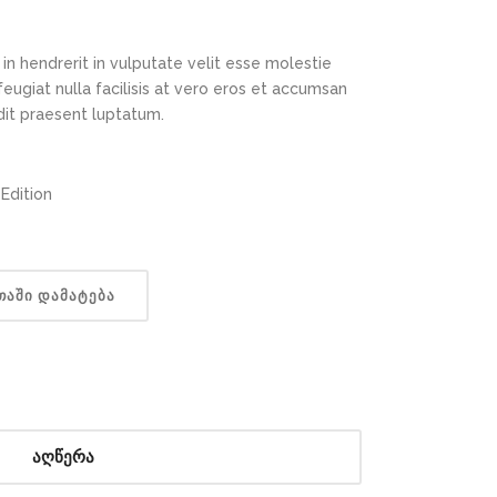
in hendrerit in vulputate velit esse molestie
feugiat nulla facilisis at vero eros et accumsan
ndit praesent luptatum.
Edition
ᲐᲨᲘ ᲓᲐᲛᲐᲢᲔᲑᲐ
აღწერა