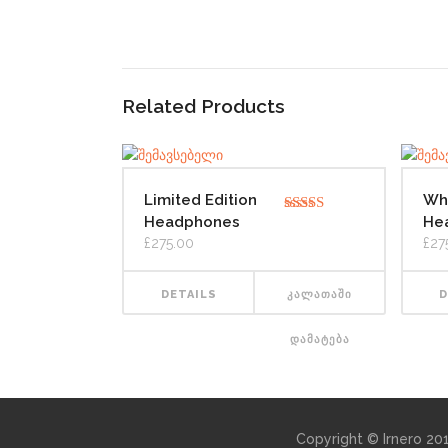
Related Products
Limited Edition
Wh
Headphones
He
შეფასება
4.00
, 5-
£
275.00
£
27
დან
DETAILS
ᲙᲐᲚᲐᲗᲐᲨᲘ
D
ᲓᲐᲛᲐᲢᲔᲑᲐ
Copyright © Irnero 2